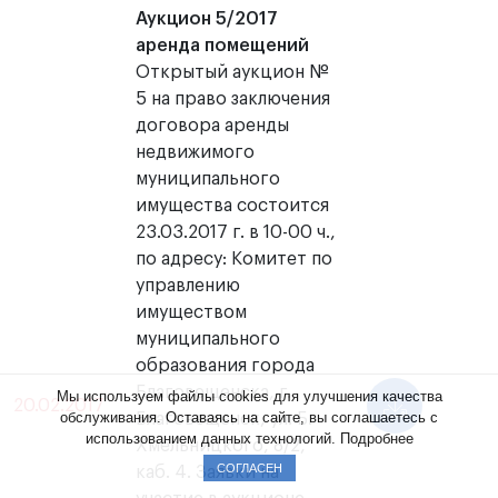
Аукцион 5/2017
аренда помещений
Открытый аукцион №
5 на право заключения
договора аренды
недвижимого
муниципального
имущества состоится
23.03.2017 г. в 10-00 ч.,
по адресу: Комитет по
управлению
имуществом
муниципального
образования города
Благовещенска, г.
Мы используем файлы cookies для улучшения качества
20.02.2017
обслуживания. Оставаясь на сайте, вы соглашаетесь с
Благовещенск, ул. Б.
использованием данных технологий.
Подробнее
Хмельницкого, 8/2,
СОГЛАСЕН
каб. 4. Заявки на