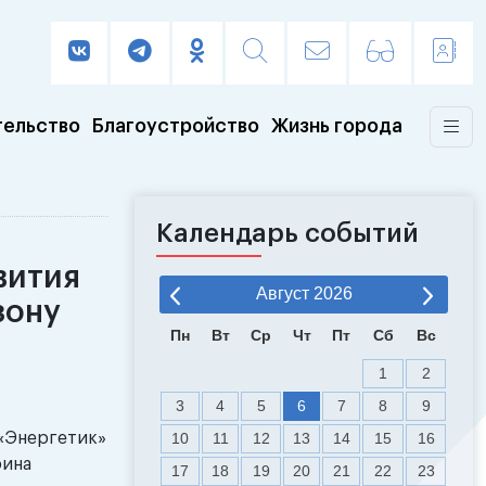
тельство
Благоустройство
Жизнь города
Календарь событий
вития
Август
2026
зону
Пн
Вт
Ср
Чт
Пт
Сб
Вс
1
2
3
4
5
6
7
8
9
 «Энергетик»
10
11
12
13
14
15
16
рина
17
18
19
20
21
22
23