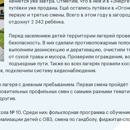
начнётся уже завтра. Отметим, что в нём и в «Энерг
путёвки уже проданы. Ещё остались путёвки в «Огон
первую и третью смены. Всего в этом году в загоро
отдохнут 2 342 ребёнка.
Перед заселением детей территории лагерей прове
безопасность. В них сделали противопожарные поло
выполнили дезинсекцию и дератизацию, очистили 
от сухой травы и мусора. Проверили ограждения, в
подъездные пути. Также во всех лагерях провели ко
я, подключили систему видеонаблюдения.
лагеря с дневным пребыванием. Первая смена пройдёт в
оровительных профильных смен с самыми разными темати
другие.
ла № 10. Среди них: фольклорная программа с обучение
иализации детей с ОВЗ, смена по гандболу, фиджитал‑сп