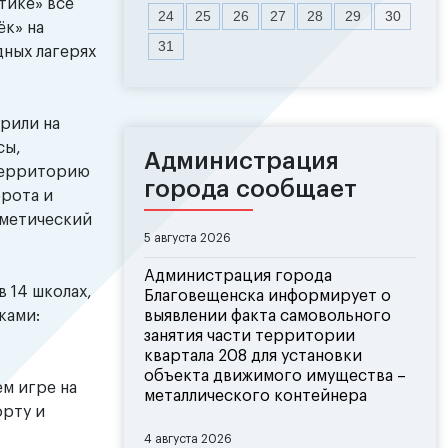
етике» все
24
25
26
27
28
29
30
ёк» на
31
дных лагерях
рили на
сы,
Администрация
территорию
города сообщает
орота и
сметический
5 августа 2026
Администрация города
 14 школах,
Благовещенска информирует о
ками:
выявлении факта самовольного
занятия части территории
квартала 208 для установки
объекта движимого имущества –
м игре на
металлического контейнера
орту и
4 августа 2026