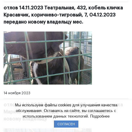
отлов 14.11.2023 Театральная, 432, кобель кличка
Красавчик, коричнево-тигровый, 7, 04.12.2023
передано новому владельцу мес.
14 ноября 2023
отлов 14.11.2023 Театральная, 432, кобель кличка
Мы используем файлы cookies для улучшения качества
обслуживания. Оставаясь на сайте, вы соглашаетесь с
Марио, черный, 3 года, 04.12.2023 передано
использованием данных технологий.
Подробнее
новому владельцу
СОГЛАСЕН