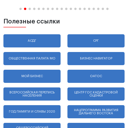
Полезные ссылки
АСДГ
СРГ
ОБЩЕСТВЕННАЯ ПАЛАТА МО
БИЗНЕС НАВИГАТОР
МОЙ БИЗНЕС
ОАТОС
ВСЕРОССИЙСКАЯ ПЕРЕПИСЬ
ЦЕНТР ГОС.КАДАСТРОВОЙ
НАСЕЛЕНИЯ
ОЦЕНКИ
НАЦПРОГРАММА РАЗВИТИЯ
ГОД ПАМЯТИ И СЛАВЫ 2020
ДАЛЬНЕГО ВОСТОКА
ОБЩЕРОССИЙСКИЙ