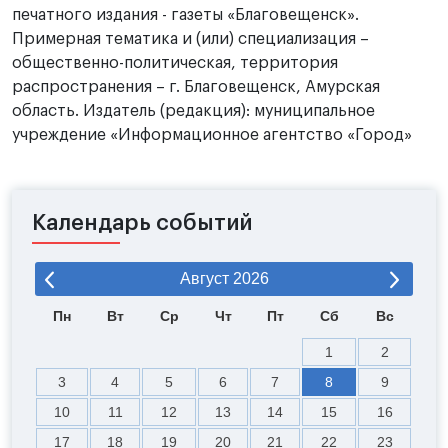
печатного издания - газеты «Благовещенск».
Примерная тематика и (или) специализация –
общественно-политическая, территория
распространения – г. Благовещенск, Амурская
область. Издатель (редакция): муниципальное
учреждение «Информационное агентство «Город»
Календарь событий
Август
2026
Пн
Вт
Ср
Чт
Пт
Сб
Вс
1
2
3
4
5
6
7
8
9
10
11
12
13
14
15
16
17
18
19
20
21
22
23