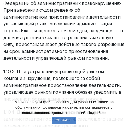
Федерации об административных правонарушениях.
При вынесении судом решения об
административном приостановлении деятельности
управляющей рынком компании администрация
города Благовещенска в течение дня, следующего за
днем вступления указанного решения в законную
силу, приостанавливает действие такого разрешения
на срок административного приостановления
деятельности управляющей рынком компании.
1.10.3. При устранении управляющей рынком
компании нарушения, повлекшего за собой
административное приостановление деятельности,
управляющая рынком компания обязана уведомить в
письменной форме администрацию города.
Мы используем файлы cookies для улучшения качества
обслуживания. Оставаясь на сайте, вы соглашаетесь с
1.10.4. Действие разрешения возобновляется
использованием данных технологий.
Подробнее
администрацией города со дня, следующего за днем
СОГЛАСЕН
истечения срока административного