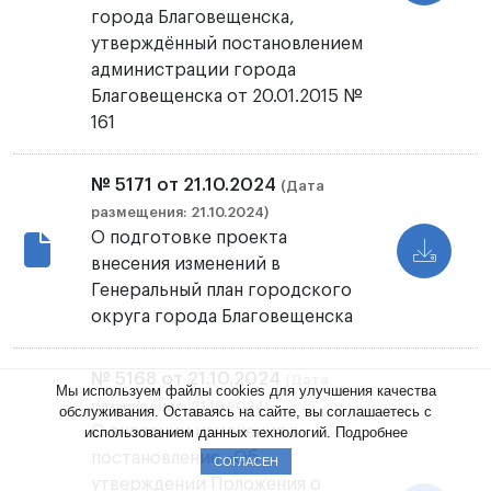
города Благовещенска,
утверждённый постановлением
администрации города
Благовещенска от 20.01.2015 №
161
№ 5171 от 21.10.2024
(Дата
размещения: 21.10.2024)
О подготовке проекта
внесения изменений в
Генеральный план городского
округа города Благовещенска
№ 5168 от 21.10.2024
(Дата
Мы используем файлы cookies для улучшения качества
размещения: 21.10.2024)
обслуживания. Оставаясь на сайте, вы соглашаетесь с
О внесении изменения в
использованием данных технологий.
Подробнее
постановление «Об
СОГЛАСЕН
утверждении Положения о