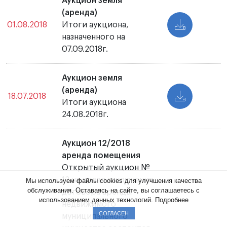
Аукцион земля
(аренда)
01.08.2018
Итоги аукциона,
назначенного на
07.09.2018г.
Аукцион земля
(аренда)
18.07.2018
Итоги аукциона
24.08.2018г.
Аукцион 12/2018
аренда помещения
Открытый аукцион №
12 на право заключения
Мы используем файлы cookies для улучшения качества
обслуживания. Оставаясь на сайте, вы соглашаетесь с
договора аренды
использованием данных технологий.
Подробнее
недвижимого
СОГЛАСЕН
муниципального