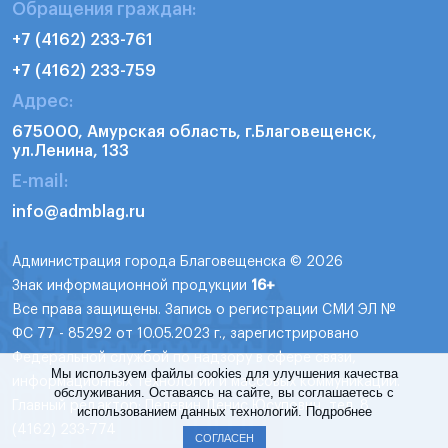
Обращения граждан:
+7 (4162) 233-761
+7 (4162) 233-759
Адрес:
675000, Амурская область, г.Благовещенск,
ул.Ленина, 133
E-mail:
info@admblag.ru
Администрация города Благовещенска © 2026
Знак информационной продукции
16+
Все права защищены. Запись о регистрации СМИ ЭЛ №
ФС 77 - 85292 от 10.05.2023 г., зарегистрировано
Федеральной службой по надзору в сфере связи,
Мы используем файлы cookies для улучшения качества
информационных технологий и массовых коммуникаций.
обслуживания. Оставаясь на сайте, вы соглашаетесь с
Главный редактор: Пелевин Денис Юсупович, тел. 8
использованием данных технологий.
Подробнее
(4162) 233-774
СОГЛАСЕН