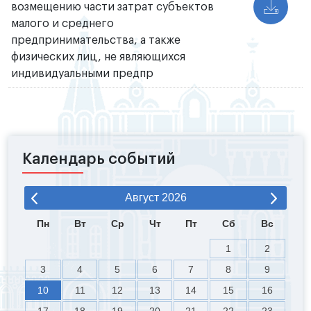
возмещению части затрат субъектов
малого и среднего
предпринимательства, а также
физических лиц, не являющихся
индивидуальными предпр
Календарь событий
Август
2026
Пн
Вт
Ср
Чт
Пт
Сб
Вс
1
2
3
4
5
6
7
8
9
10
11
12
13
14
15
16
17
18
19
20
21
22
23