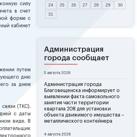
аконную силу
24
25
26
27
28
29
30
ачета в счет
31
ной форме с
чный кабинет
Администрация
города сообщает
яжении путем
5 августа 2026
твующего дню
щего за днем
Администрация города
Благовещенска информирует о
выявлении факта самовольного
занятия части территории
связи (ТКС).
квартала 208 для установки
 дней с даты
объекта движимого имущества –
нном виде. В
металлического контейнера
оплательщик
4 августа 2026
ектронного