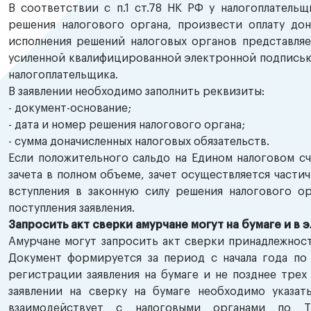
В соответствии с п.1 ст.78 НК РФ у налогоплатель
решения налогового органа, произвести оплату дон
исполнения решений налоговых органов представля
усиленной квалифицированной электронной подписью 
налогоплательщика.
В заявлении необходимо заполнить реквизиты:
- документ-основание;
- дата и номер решения налогового органа;
- сумма доначисленных налоговых обязательств.
Если положительного сальдо на Едином налоговом сч
зачета в полном объеме, зачет осуществляется части
вступления в законную силу решения налогового ор
поступления заявления.
Запросить акт сверки амурчане могут на бумаге и в
Амурчане могут запросить акт сверки принадлежност
Документ формируется за период с начала года по 
регистрации заявления на бумаге и не позднее трех
заявлении на сверку на бумаге необходимо указат
взаимодействует с налоговыми органами по Т