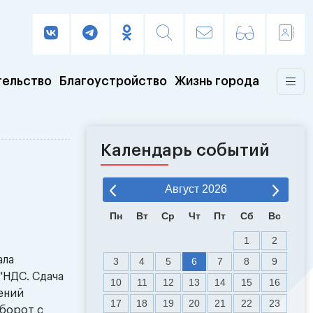
тельство
Благоустройство
Жизнь города
Календарь событий
Август
2026
Пн
Вт
Ср
Чт
Пт
Сб
Вс
1
2
ала
3
4
5
6
7
8
9
"НДС. Сдача
10
11
12
13
14
15
16
дений
17
18
19
20
21
22
23
борот с