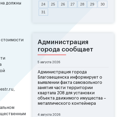
она должны
24
25
26
27
28
29
30
31
й стоимости
Администрация
города сообщает
сти
5 августа 2026
а
вой
Администрация города
Благовещенска информирует о
выявлении факта самовольного
занятия части территории
str.ru,
квартала 208 для установки
объекта движимого имущества –
металлического контейнера
иальном
мущественным
4 августа 2026