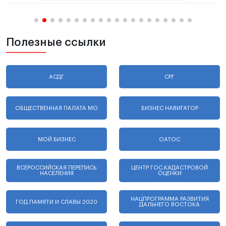
Полезные ссылки
АСДГ
СРГ
ОБЩЕСТВЕННАЯ ПАЛАТА МО
БИЗНЕС НАВИГАТОР
МОЙ БИЗНЕС
ОАТОС
ВСЕРОССИЙСКАЯ ПЕРЕПИСЬ
ЦЕНТР ГОС.КАДАСТРОВОЙ
НАСЕЛЕНИЯ
ОЦЕНКИ
НАЦПРОГРАММА РАЗВИТИЯ
ГОД ПАМЯТИ И СЛАВЫ 2020
ДАЛЬНЕГО ВОСТОКА