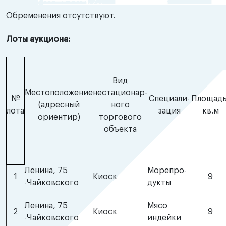
Обременения отсутствуют.
Лоты аукциона:
Вид
Местоположение
нестационар-
№
Специали-
Площадь
(адресный
ного
лота
зация
кв.м
ориентир)
торгового
объекта
Ленина, 75
Морепро-
1
Киоск
9
-Чайковского
дукты
Ленина, 75
Мясо
2
Киоск
9
-Чайковского
индейки