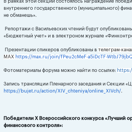
В рамках этой секции состоялось награждение побед
внутреннего государственного (муниципального) фина
не обманешь».
Репортажи с Васильевских чтений будут опубликованы
«Бюджетный учет» и в электроном журнале «Финконтр
Презентации спикеров опубликованы в
телеграм-кан
MAX
https://max.ru/join/fPeu2cMeF-a5iDcTF-WtbJ79j
Фотоматериалы форума можно найти по ссылке:
https:
Запись трансляции Пленарного заседания и Секции «
https://bujet.ru/action/XIV_chteniya/online_XIVch/
.
Победители
X
Всероссийского конкурса «Лучший ор
финансового контроля»: