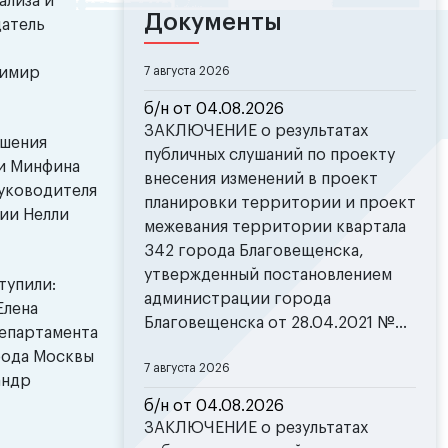
ализа и
Документы
датель
димир
7 августа 2026
б/н от 04.08.2026
ЗАКЛЮЧЕНИЕ о результатах
ышения
публичных слушаний по проекту
и Минфина
внесения изменений в проект
руководителя
планировки территории и проект
ии Нелли
межевания территории квартала
342 города Благовещенска,
утвержденный постановлением
тупили:
администрации города
Елена
Благовещенска от 28.04.2021 №...
Департамента
рода Москвы
7 августа 2026
андр
б/н от 04.08.2026
ЗАКЛЮЧЕНИЕ о результатах