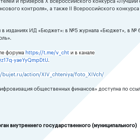
ителей и призеров X Всероссийского конкурса «Лучший 
нсового контроля», а также II Всероссийского конкурса
 в изданиях ИД «Бюджет»: в №5 журнала «Бюджет», в № 
оль».
але форума
https://t.me/v_cht
и в канале
bQz17q-yaeYyQmpDtU
.
//bujet.ru/action/XIV_chteniya/foto_XIVch/
Цифровизация общественных финансов» доступна по ссыл
ган внутреннего государственного (муниципального)