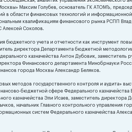
 Собещанская, аналитик управления экономического ан
Москвы» Максим Голубев, основатель ГК АТОМЪ, предсе
ий в области финансовых технологий и информационной
иональным квалификациям финансового рынка РСПП Вла
С Алексей Соколов.
ия бюджетного учета и отчетности как инструмент пов
ститель директора Департамента бюджетной методологи
дерального казначейства Антон Дубовик, заместитель 
 директора Финансового департамента Минобрнауки Росс
инансов города Москвы Александр Беляков.
овых методов государственного контроля и аудита» выс
инансово-бюджетной сфере Федерального казначейства 
ного казначейства Эли Исаев, заместитель директора 
чков, начальник Главного контрольного управления го
формационных систем Федерального казначейства Алекс