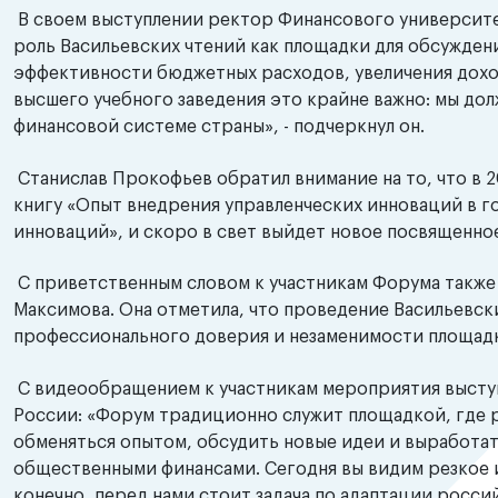
В своем выступлении ректор Финансового университ
роль Васильевских чтений как площадки для обсужден
эффективности бюджетных расходов, увеличения доход
высшего учебного заведения это крайне важно: мы дол
финансовой системе страны», - подчеркнул он.
Станислав Прокофьев обратил внимание на то, что в
книгу «Опыт внедрения управленческих инноваций в 
инноваций», и скоро в свет выйдет новое посвященно
С приветственным словом к участникам Форума также
Максимова. Она отметила, что проведение Васильевски
профессионального доверия и незаменимости площад
С видеообращением к участникам мероприятия высту
России: «Форум традиционно служит площадкой, где 
обменяться опытом, обсудить новые идеи и выработа
общественными финансами. Сегодня вы видим резкое 
конечно, перед нами стоит задача по адаптации росс