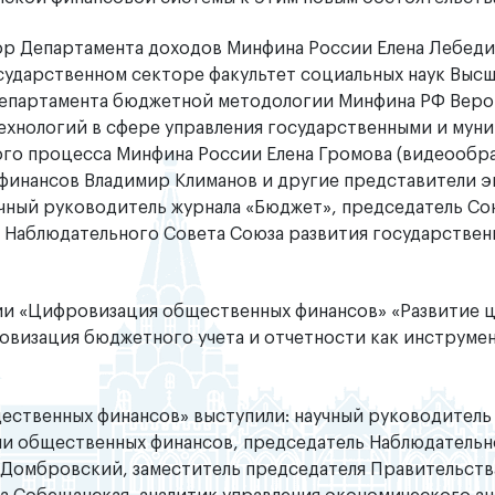
ор Департамента доходов Минфина России Елена Лебеди
ударственном секторе факультет социальных наук Выс
Департамента бюджетной методологии Минфина РФ Веро
ехнологий в сфере управления государственными и мун
го процесса Минфина России Елена Громова (видеообр
инансов Владимир Климанов и другие представители э
ный руководитель журнала «Бюджет», председатель Со
 Наблюдательного Совета Союза развития государствен
ии «Цифровизация общественных финансов» «Развитие 
овизация бюджетного учета и отчетности как инструме
ственных финансов» выступили: научный руководитель
ии общественных финансов, председатель Наблюдательн
 Домбровский, заместитель председателя Правительст