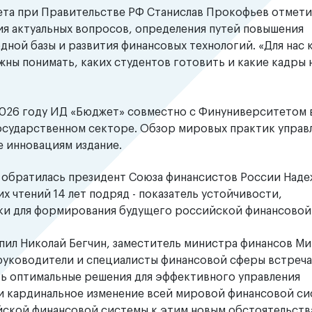
ета при Правительстве РФ Станислав Прокофьев отмети
ия актуальных вопросов, определения путей повышения
ной базы и развития финансовых технологий. «Для нас к
жны понимать, каких студентов готовить и какие кадры
 2026 году ИД «Бюджет» совместно с Финуниверситетом
государственном секторе. Обзор мировых практик управ
е инновациям издание.
 обратилась президент Союза финансистов России Наде
х чтений 14 лет подряд - показатель устойчивости,
ки для формирования будущего российской финансовой
пил Николай Бегчин, заместитель министра финансов М
руководители и специалисты финансовой сферы встреча
ть оптимальные решения для эффективного управления
и кардинальное изменение всей мировой финансовой сис
ийской финансовой системы к этим новым обстоятельств