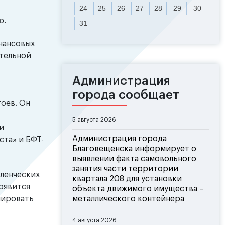
24
25
26
27
28
29
30
ю.
31
нансовых
ательной
Администрация
города сообщает
оев. Он
5 августа 2026
и
Администрация города
та» и БФТ-
Благовещенска информирует о
выявлении факта самовольного
занятия части территории
вленческих
квартала 208 для установки
появится
объекта движимого имущества –
лировать
металлического контейнера
4 августа 2026