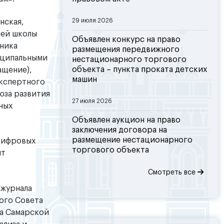
29 июля 2026
нская,
шей школы
Объявлен конкурс на право
ника
размещения передвижного
иципальными
нестационарного торгового
объекта – пункта проката детских
ащение),
машин
кспертного
юза развития
27 июля 2026
ных
Объявлен аукцион на право
заключения договора на
размещение нестационарного
цифровых
торгового объекта
нт
Смотреть все
 журнала
ого Совета
ва Самарской