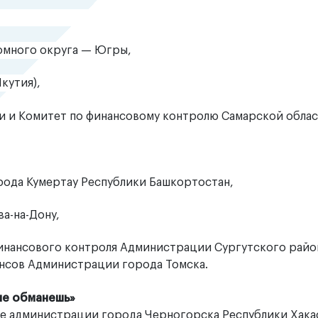
омного округа — Югры,
кутия),
 и Комитет по финансовому контролю Самарской облас
ода Кумертау Республики Башкортостан,
а-на-Дону,
инансового контроля Администрации Сургутского райо
нсов Администрации города Томска.
не
обманешь»
ие администрации города Черногорска Республики Хакас