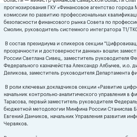
области — министр финансов Самарской области Ольга
прогнозирования ГКУ «Финансовое агентство города 
комиссии по развитию профессиональных квалификац
безопасности финансового рынка Совета по професс
Смолин, руководитель системного интегратора Т1/ТК
В состав президиума и спикеров секции "Цифровизац
прозрачности и достоверности данных» вошли: заме
России Светлана Сивец, заместитель руководителя Фе
Федерального казначейства Александр Албычев, и.о.
Деликова, заместитель руководителя Департамента ф
В роли ключевых докладчиков секции «Развитие цифр
начальник контрольно-аналитического управления в ф
Тарасова, первый заместитель руководителя Федераль
бюджетной методологии Минфина России Станислав Бы
Евгений Данчиков, начальник Управления развития ин
Червяков.