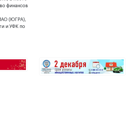
во финансов
МАО (ЮГРА),
ти и УФК по