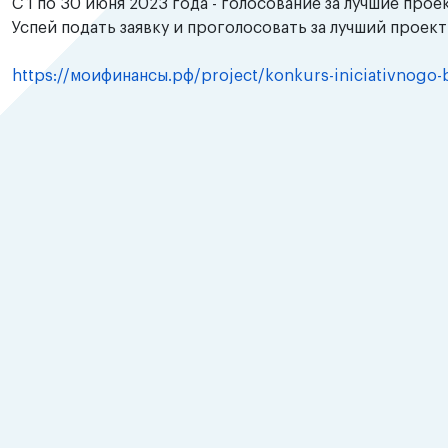
С 1 по 30 июня 2023 года - голосование за лучшие прое
Успей подать заявку и проголосовать за лучший проект
https://моифинансы.рф/project/konkurs-iniciativnogo-