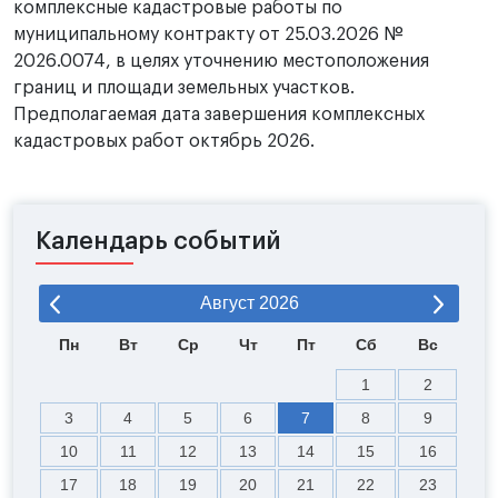
комплексные кадастровые работы по
муниципальному контракту от 25.03.2026 №
2026.0074, в целях уточнению местоположения
границ и площади земельных участков.
Предполагаемая дата завершения комплексных
кадастровых работ октябрь 2026.
Календарь событий
Август
2026
Пн
Вт
Ср
Чт
Пт
Сб
Вс
1
2
3
4
5
6
7
8
9
10
11
12
13
14
15
16
17
18
19
20
21
22
23