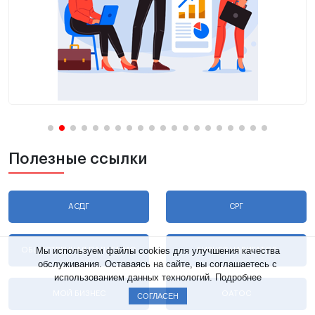
Полезные ссылки
АСДГ
СРГ
Мы используем файлы cookies для улучшения качества
ОБЩЕСТВЕННАЯ ПАЛАТА МО
БИЗНЕС НАВИГАТОР
обслуживания. Оставаясь на сайте, вы соглашаетесь с
использованием данных технологий.
Подробнее
МОЙ БИЗНЕС
ОАТОС
СОГЛАСЕН