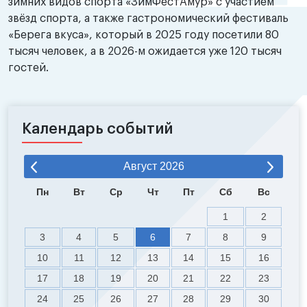
зимних видов спорта «ЗимФестАмур» с участием
звёзд спорта, а также гастрономический фестиваль
«Берега вкуса», который в 2025 году посетили 80
тысяч человек, а в 2026-м ожидается уже 120 тысяч
гостей.
Календарь событий
Август
2026
Пн
Вт
Ср
Чт
Пт
Сб
Вс
1
2
3
4
5
6
7
8
9
10
11
12
13
14
15
16
17
18
19
20
21
22
23
24
25
26
27
28
29
30