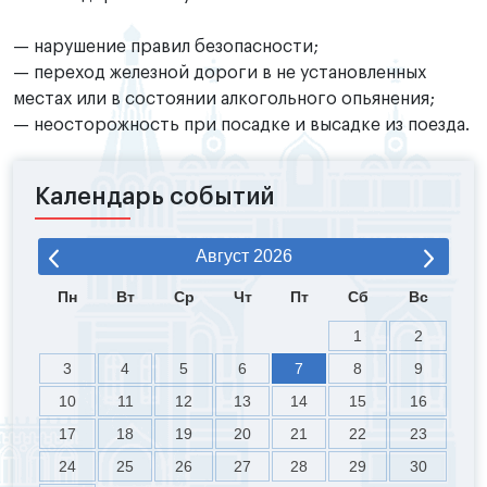
️— нарушение правил безопасности;
—️ переход железной дороги в не установленных
местах или в состоянии алкогольного опьянения;
— неосторожность при посадке и высадке из поезда.
Календарь событий
Август
2026
Пн
Вт
Ср
Чт
Пт
Сб
Вс
1
2
3
4
5
6
7
8
9
10
11
12
13
14
15
16
17
18
19
20
21
22
23
24
25
26
27
28
29
30