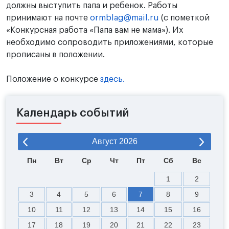
должны выступить папа и ребенок. Работы
принимают на почте
ormblag@mail.ru
(с пометкой
«Конкурсная работа «Папа вам не мама»). Их
необходимо сопроводить приложениями, которые
прописаны в положении.
Положение о конкурсе
здесь.
Календарь событий
Август
2026
Пн
Вт
Ср
Чт
Пт
Сб
Вс
1
2
3
4
5
6
7
8
9
10
11
12
13
14
15
16
17
18
19
20
21
22
23