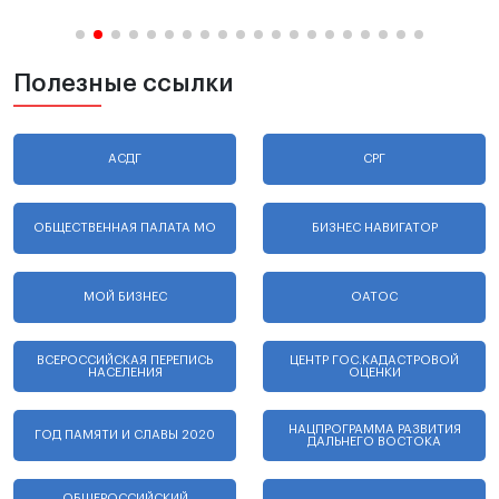
Полезные ссылки
АСДГ
СРГ
ОБЩЕСТВЕННАЯ ПАЛАТА МО
БИЗНЕС НАВИГАТОР
МОЙ БИЗНЕС
ОАТОС
ВСЕРОССИЙСКАЯ ПЕРЕПИСЬ
ЦЕНТР ГОС.КАДАСТРОВОЙ
НАСЕЛЕНИЯ
ОЦЕНКИ
НАЦПРОГРАММА РАЗВИТИЯ
ГОД ПАМЯТИ И СЛАВЫ 2020
ДАЛЬНЕГО ВОСТОКА
ОБЩЕРОССИЙСКИЙ