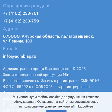
Обращения граждан:
+7 (4162) 233-761
+7 (4162) 233-759
Адрес:
675000, Амурская область, г.Благовещенск,
ул.Ленина, 133
E-mail:
info@admblag.ru
Администрация города Благовещенска © 2026
Знак информационной продукции
16+
Все права защищены. Запись о регистрации СМИ ЭЛ №
ФС 77 - 85292 от 10.05.2023 г., зарегистрировано
Федеральной службой по надзору в сфере связи,
Мы используем файлы cookies для улучшения качества
информационных технологий и массовых коммуникаций.
обслуживания. Оставаясь на сайте, вы соглашаетесь с
Главный редактор: Пелевин Денис Юсупович, тел. 8
использованием данных технологий.
Подробнее
(4162) 233-774