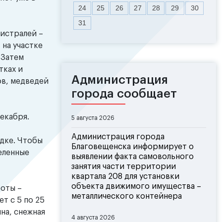
24
25
26
27
28
29
30
31
гистралей –
 на участке
 Затем
тках и
Администрация
ов, медведей
города сообщает
екабря.
5 августа 2026
Администрация города
дке. Чтобы
Благовещенска информирует о
еленные
выявлении факта самовольного
занятия части территории
квартала 208 для установки
объекта движимого имущества –
боты –
металлического контейнера
т с 5 по 25
на, снежная
4 августа 2026