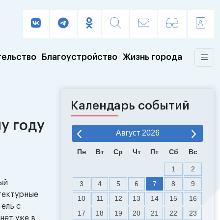
тельство
Благоустройство
Жизнь города
Календарь событий
у году
Август
2026
Пн
Вт
Ср
Чт
Пт
Сб
Вс
1
2
ый
3
4
5
6
7
8
9
тектурные
10
11
12
13
14
15
16
ель с
17
18
19
20
21
22
23
нет уже в