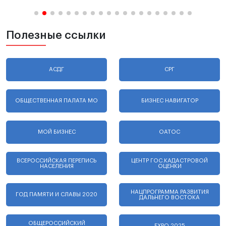
Полезные ссылки
АСДГ
СРГ
ОБЩЕСТВЕННАЯ ПАЛАТА МО
БИЗНЕС НАВИГАТОР
МОЙ БИЗНЕС
ОАТОС
ВСЕРОССИЙСКАЯ ПЕРЕПИСЬ
ЦЕНТР ГОС.КАДАСТРОВОЙ
НАСЕЛЕНИЯ
ОЦЕНКИ
НАЦПРОГРАММА РАЗВИТИЯ
ГОД ПАМЯТИ И СЛАВЫ 2020
ДАЛЬНЕГО ВОСТОКА
ОБЩЕРОССИЙСКИЙ
EXPO 2025