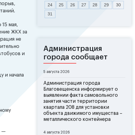
порыв,
24
25
26
27
28
29
30
таний.
31
 15 мая,
ение ЖКХ за
трация не
рительно
Администрация
втобусов и
города сообщает
5 августа 2026
у и начала
Администрация города
Благовещенска информирует о
выявлении факта самовольного
занятия части территории
квартала 208 для установки
чному
объекта движимого имущества –
металлического контейнера
о —
4 августа 2026