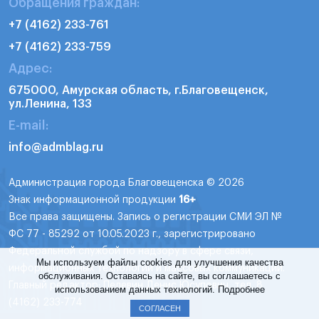
Обращения граждан:
+7 (4162) 233-761
+7 (4162) 233-759
Адрес:
675000, Амурская область, г.Благовещенск,
ул.Ленина, 133
E-mail:
info@admblag.ru
Администрация города Благовещенска © 2026
Знак информационной продукции
16+
Все права защищены. Запись о регистрации СМИ ЭЛ №
ФС 77 - 85292 от 10.05.2023 г., зарегистрировано
Федеральной службой по надзору в сфере связи,
Мы используем файлы cookies для улучшения качества
информационных технологий и массовых коммуникаций.
обслуживания. Оставаясь на сайте, вы соглашаетесь с
Главный редактор: Пелевин Денис Юсупович, тел. 8
использованием данных технологий.
Подробнее
(4162) 233-774
СОГЛАСЕН