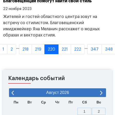
Благовещенцам помогут найти свой стиль
22 ноября 2023
Жителей и гостей областного центра зовут на
встречу со стилистом. Благовещенский
имиджмейкер Яна Меланич расскажет о модных
образах и векторах стиля.
...
...
1
2
218
219
220
221
222
347
348
Календарь событий
Август
2026
Пн
Вт
Ср
Чт
Пт
Сб
Вс
1
2