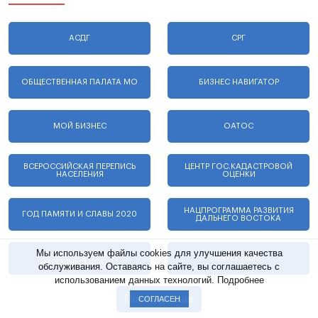
АСДГ
СРГ
ОБЩЕСТВЕННАЯ ПАЛАТА МО
БИЗНЕС НАВИГАТОР
МОЙ БИЗНЕС
ОАТОС
ВСЕРОССИЙСКАЯ ПЕРЕПИСЬ
ЦЕНТР ГОС.КАДАСТРОВОЙ
НАСЕЛЕНИЯ
ОЦЕНКИ
НАЦПРОГРАММА РАЗВИТИЯ
ГОД ПАМЯТИ И СЛАВЫ 2020
ДАЛЬНЕГО ВОСТОКА
Мы используем файлы cookies для улучшения качества
ОБЩЕРОССИЙСКИЙ
EXPO 2025
НАРОДНЫЙ ФРОНТ
обслуживания. Оставаясь на сайте, вы соглашаетесь с
использованием данных технологий.
Подробнее
Показать еще
СОГЛАСЕН