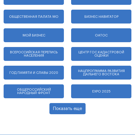
ОБЩЕСТВЕННАЯ ПАЛАТА МО
БИЗНЕС НАВИГАТОР
МОЙ БИЗНЕС
ОАТОС
ВСЕРОССИЙСКАЯ ПЕРЕПИСЬ
ЦЕНТР ГОС.КАДАСТРОВОЙ
НАСЕЛЕНИЯ
ОЦЕНКИ
НАЦПРОГРАММА РАЗВИТИЯ
ГОД ПАМЯТИ И СЛАВЫ 2020
ДАЛЬНЕГО ВОСТОКА
ОБЩЕРОССИЙСКИЙ
EXPO 2025
НАРОДНЫЙ ФРОНТ
Показать еще