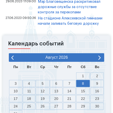
29.06.2023 17:09:00
Мэр Благовещенска раскритиковал
дорожные службы за отсутствие
контроля за перекопами
27.06.2023 09:50:36
На стадионе Алексеевской гимназии
начали заливать беговую дорожку
Календарь событий
Август
2026
Пн
Вт
Ср
Чт
Пт
Сб
Вс
1
2
3
4
5
6
7
8
9
10
11
12
13
14
15
16
17
18
19
20
21
22
23
24
25
26
27
28
29
30