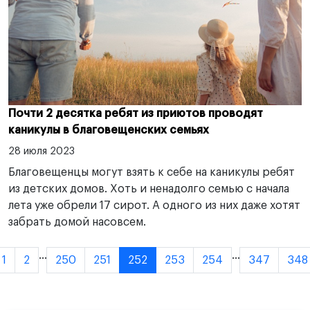
Почти 2 десятка ребят из приютов проводят
каникулы в благовещенских семьях
28 июля 2023
Благовещенцы могут взять к себе на каникулы ребят
из детских домов. Хоть и ненадолго семью с начала
лета уже обрели 17 сирот. А одного из них даже хотят
забрать домой насовсем.
...
...
1
2
250
251
252
253
254
347
348