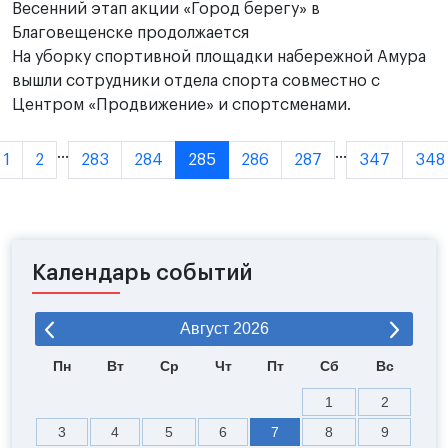
Весенний этап акции «Город берегу» в
Благовещенске продолжается
На уборку спортивной площадки набережной Амура
вышли сотрудники отдела спорта совместно с
Центром «Продвижение» и спортсменами.
...
...
1
2
283
284
285
286
287
347
348
Календарь событий
Август
2026
Пн
Вт
Ср
Чт
Пт
Сб
Вс
1
2
3
4
5
6
7
8
9