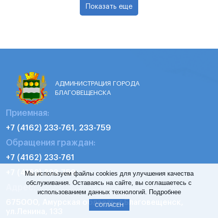
Показать еще
АДМИНИСТРАЦИЯ ГОРОДА
БЛАГОВЕЩЕНСКА
Приемная:
+7 (4162) 233-761, 233-759
Обращения граждан:
+7 (4162) 233-761
+7 (4162) 233-759
Мы используем файлы cookies для улучшения качества
обслуживания. Оставаясь на сайте, вы соглашаетесь с
Адрес:
использованием данных технологий.
Подробнее
675000, Амурская область, г.Благовещенск,
СОГЛАСЕН
ул.Ленина, 133