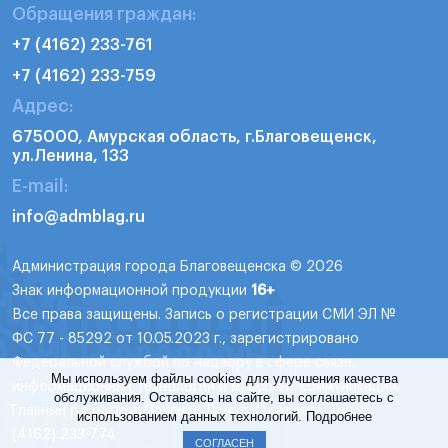
Обращения граждан:
+7 (4162) 233-761
+7 (4162) 233-759
Адрес:
675000, Амурская область, г.Благовещенск,
ул.Ленина, 133
E-mail:
info@admblag.ru
Администрация города Благовещенска © 2026
Знак информационной продукции
16+
Все права защищены. Запись о регистрации СМИ ЭЛ №
ФС 77 - 85292 от 10.05.2023 г., зарегистрировано
Федеральной службой по надзору в сфере связи,
Мы используем файлы cookies для улучшения качества
информационных технологий и массовых коммуникаций.
обслуживания. Оставаясь на сайте, вы соглашаетесь с
Главный редактор: Пелевин Денис Юсупович, тел. 8
использованием данных технологий.
Подробнее
(4162) 233-774
СОГЛАСЕН