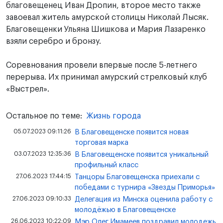
благовещенец Иван Дропин, второе место также
завоевал житель амурской столицы Николай Лысяк.
Благовещенки Ульяна Шишкова и Мария Лазаренко
взяли серебро и бронзу.
Соревнования провели впервые после 5-летнего
перерыва. Их принимал амурский стрелковый клуб
«Выстрел».
Остальное по теме:
Жизнь города
05.07.2023 09:11:26
В Благовещенске появится новая
торговая марка
03.07.2023 12:35:36
В Благовещенске появится уникальный
профильный класс
27.06.2023 17:44:15
Танцоры Благовещенска приехали с
победами с турнира «Звезды Приморья»
27.06.2023 09:10:33
Делегация из Минска оценила работу с
молодёжью в Благовещенске
26.06.2023 10:22:09
Мэр Олег Имамеев поздравил молодежь