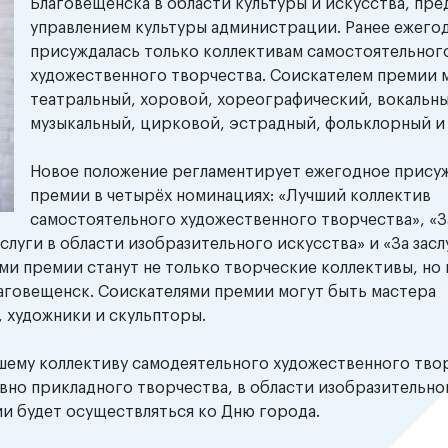
Благовещенска в области культуры и искусства, пр
управлением культуры администрации. Ранее ежего
присуждалась только коллективам самостоятельног
художественного творчества. Соискателем премии 
театральный, хоровой, хореографический, вокальны
музыкальный, цирковой, эстрадный, фольклорный и
Новое положение регламентирует ежегодное прису
премии в четырёх номинациях: «Лучший коллектив
самостоятельного художественного творчества», «За
луги в области изобразительного искусства» и «За засл
ми премии станут не только творческие коллективы, но
аговещенск. Соискателями премии могут быть мастера
, художники и скульпторы.
шему коллективу самодеятельного художественного твор
вно прикладного творчества, в области изобразительно
ии будет осуществляться ко Дню города.