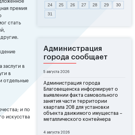
едложенное
24
25
26
27
28
29
30
дная премия
31
о
мог стать
й,
 другие.
Администрация
ждение
города сообщает
 заслуги в
5 августа 2026
уги в
 и отдельные
Администрация города
Благовещенска информирует о
выявлении факта самовольного
занятия части территории
квартала 208 для установки
чества; и по
объекта движимого имущества –
го искусства
металлического контейнера
4 августа 2026