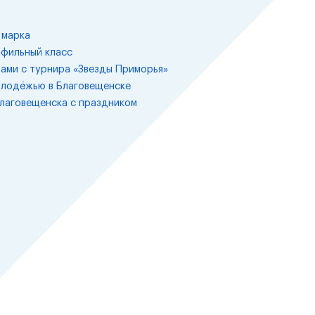
 марка
офильный класс
ами с турнира «Звезды Приморья»
олодёжью в Благовещенске
лаговещенска с праздником