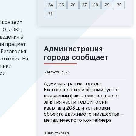
24
25
26
27
28
29
30
31
й концерт
:00 в ОКЦ
ведения в
ый предмет
Администрация
 Белогорья
города сообщает
хохломе». На
тники
5 августа 2026
си.
Администрация города
Благовещенска информирует о
выявлении факта самовольного
занятия части территории
квартала 208 для установки
объекта движимого имущества –
металлического контейнера
4 августа 2026