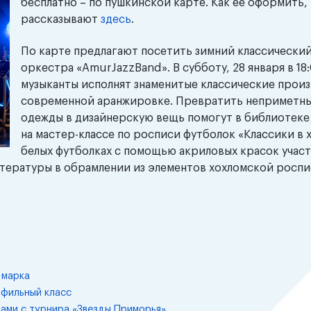
бесплатно – по пушкинской карте. Как ее оформить,
рассказывают
здесь
.
По карте предлагают посетить зимний классически
оркестра «AmurJazzBand». В субботу, 28 января в 18
музыканты исполнят знаменитые классические произ
современной аранжировке. Превратить неприметн
одежды в дизайнерскую вещь помогут в библиотеке
на мастер-классе по росписи футболок «Классики в 
белых футболках с помощью акриловых красок учас
итературы в обрамлении из элементов хохломской роспи
 марка
офильный класс
ами с турнира «Звезды Приморья»