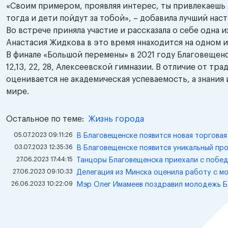
«Своим примером, проявляя интерес, ты привлекаешь де
тогда и дети пойдут за тобой», – добавила лучший на
Во встрече приняла участие и рассказала о себе одна
Анастасия Жидкова в это время ннаходится на одном 
В финале «Большой перемены» в 2021 году Благовещенск
12,13, 22, 28, Алексеевской гимназии. В отличие от 
оценивается не академическая успеваемость, а знания
мире.
Остальное по теме:
Жизнь города
05.07.2023 09:11:26
В Благовещенске появится новая торговая
03.07.2023 12:35:36
В Благовещенске появится уникальный пр
27.06.2023 17:44:15
Танцоры Благовещенска приехали с побед
27.06.2023 09:10:33
Делегация из Минска оценила работу с м
26.06.2023 10:22:09
Мэр Олег Имамеев поздравил молодежь Б