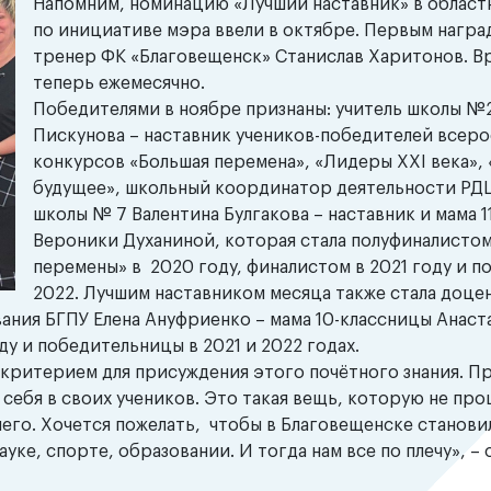
Напомним, номинацию «Лучший наставник» в област
по инициативе мэра ввели в октябре. Первым награ
тренер ФК «Благовещенск» Станислав Харитонов. В
теперь ежемесячно.
Победителями в ноябре признаны: учитель школы №
Пискунова – наставник учеников-победителей всер
конкурсов «Большая перемена», «Лидеры XXI века», 
будущее», школьный координатор деятельности РДШ
школы № 7 Валентина Булгакова – наставник и мама 
Вероники Духаниной, которая стала полуфиналисто
перемены» в 2020 году, финалистом в 2021 году и п
2022. Лучшим наставником месяца также стала доце
вания БГПУ Елена Ануфриенко – мама 10-классницы Анаст
у и победительницы в 2021 и 2022 годах.
критерием для присуждения этого почётного знания. П
 себя в своих учеников. Это такая вещь, которую не про
 него. Хочется пожелать, чтобы в Благовещенске станови
уке, спорте, образовании. И тогда нам все по плечу», –