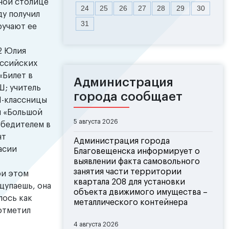
ной столице
24
25
26
27
28
29
30
ду получил
31
ручают ее
2 Юлия
оссийских
«Билет в
Администрация
; учитель
города сообщает
11-классницы
м «Большой
5 августа 2026
обедителем в
нт
Администрация города
асии
Благовещенска информирует о
выявлении факта самовольного
занятия части территории
ри этом
квартала 208 для установки
щупаешь, она
объекта движимого имущества –
лось как
металлического контейнера
 отметил
4 августа 2026