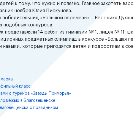
тей к тому, что нужно и полезно. Главное захотеть взр
ставник ноября Юлия Пискунова.
 из победительниц «Большой перемены» – Вероника Духан
из подобных конкурсов.
 представляли 14 ребят из гимназии № 1, лицея № 11, ш
традиционных предметных олимпиад в конкурсе «Большая п
 и навыки, которые пригодятся детям и подросткам в с
 марка
офильный класс
ами с турнира «Звезды Приморья»
олодёжью в Благовещенске
лаговещенска с праздником