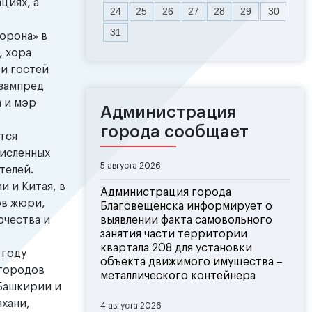
циях, а
24
25
26
27
28
29
30
31
орона» в
, хора
 и гостей
 зампред
 и мэр
Администрация
города сообщает
тся
численных
5 августа 2026
телей.
 и Китая, в
Администрация города
ов жюри,
Благовещенска информирует о
рчества и
выявлении факта самовольного
занятия части территории
квартала 208 для установки
 году
объекта движимого имущества –
 городов
металлического контейнера
 Башкирии и
ахани,
4 августа 2026