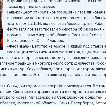
вручили награды. Их присвоили в нескольких номина
также вручили спецпризы.
Гала-концерт открыла композиция «Пластилиновая в
исполнении концертного оркестра «AmurJazzBand»
«Детство» ЦДШИ, шоу-балета «Александрия». Ребят
фестиваля приветствовали министра образования –
правительства Амурской области Светлана Яковлева
Благовещенска Олег Имамеев.
«Фестиваль «Детство на Амуре» каждый год станови
настоящим событием и для участников, и для много
 юношеского творчества, поддержку начинающих исполни
репление традиций многогранного сотрудничества России
ликих культур. Хочу поблагодарить организаторов, член
 была проведена. Это настоящий праздник детства, тво
раз. С каждым годом его география расширяется. В этом
России. Свои заявки прислали дети и подростки из сел и
атского краев, Магаданской и Свердловской областей,
 области, Московской области, Санкт-Петербурга, Астр