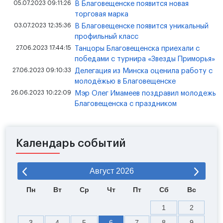
05.07.2023 09:11:26
В Благовещенске появится новая
торговая марка
03.07.2023 12:35:36
В Благовещенске появится уникальный
профильный класс
27.06.2023 17:44:15
Танцоры Благовещенска приехали с
победами с турнира «Звезды Приморья»
27.06.2023 09:10:33
Делегация из Минска оценила работу с
молодёжью в Благовещенске
26.06.2023 10:22:09
Мэр Олег Имамеев поздравил молодежь
Благовещенска с праздником
Календарь событий
Август
2026
Пн
Вт
Ср
Чт
Пт
Сб
Вс
1
2
3
4
5
6
7
8
9