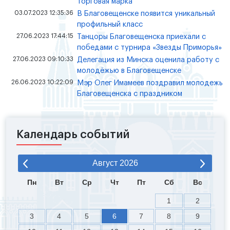
торговая марка
03.07.2023 12:35:36
В Благовещенске появится уникальный
профильный класс
27.06.2023 17:44:15
Танцоры Благовещенска приехали с
победами с турнира «Звезды Приморья»
27.06.2023 09:10:33
Делегация из Минска оценила работу с
молодёжью в Благовещенске
26.06.2023 10:22:09
Мэр Олег Имамеев поздравил молодежь
Благовещенска с праздником
Календарь событий
Август
2026
Пн
Вт
Ср
Чт
Пт
Сб
Вс
1
2
3
4
5
6
7
8
9